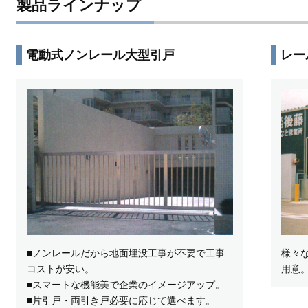
製品ラインナップ
電動式ノンレール大型引戸
レー
■ノンレールだから地面埋没工事が不要で工事
様々
コストが安い。
用意
■スマートな機能美で企業のイメージアップ。
■片引戸・両引き戸必要に応じて選べます。