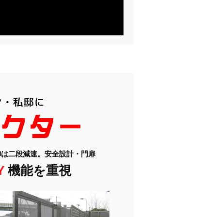
御は二段減速。安全設計・門扉
Y
機能を重視